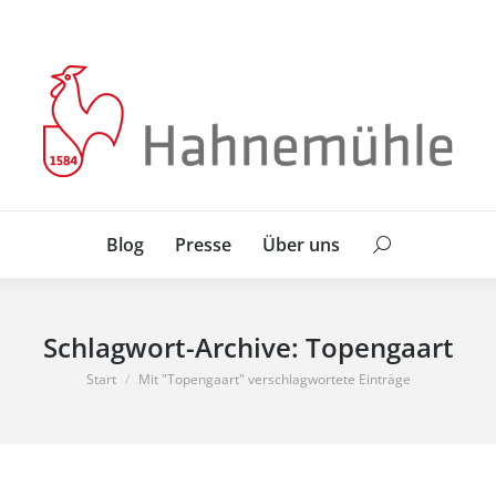
Blog
Presse
Über uns
Search:
Blog
Presse
Über uns
Search:
Schlagwort-Archive:
Topengaart
Sie befinden sich hier:
Start
Mit "Topengaart" verschlagwortete Einträge