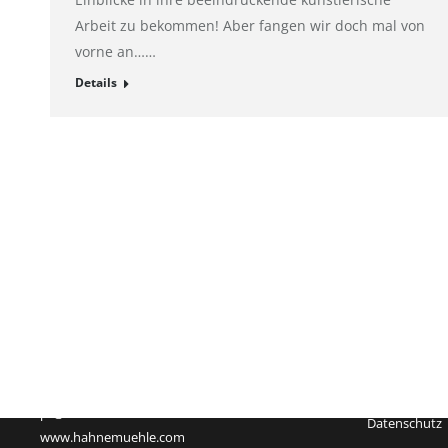
Arbeit zu bekommen! Aber fangen wir doch mal von
vorne an……
Details
Impressum
Hahnemühle FineArt GmbH
Registergeric
Hahnestraße 5
Registernum
37586 Dassel
Rechtsform:
Deutschland
Sitz: Dassel
Telefon: +49 55 61 791-235
Geschäftsführ
Telefax: +49 55 61 791-351
USt-Id-Nr.: D
pr@hahnemuehle.com
Datenschutz
www.hahnemuehle.com