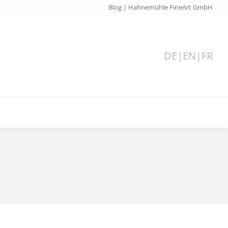
Blog | Hahnemühle FineArt GmbH
DE
|
EN
|
FR