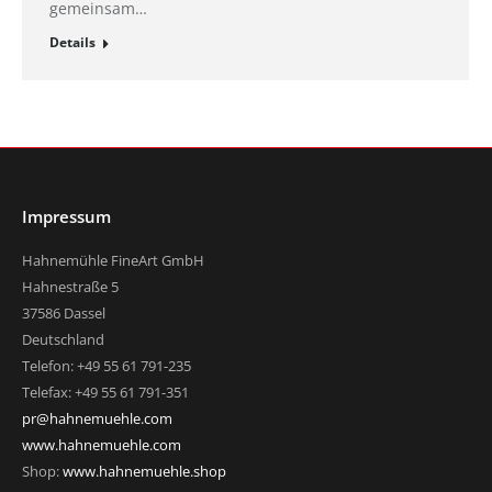
gemeinsam…
Details
Impressum
Hahnemühle FineArt GmbH
Hahnestraße 5
37586 Dassel
Deutschland
Telefon: +49 55 61 791-235
Telefax: +49 55 61 791-351
pr@hahnemuehle.com
www.hahnemuehle.com
Shop:
www.hahnemuehle.shop