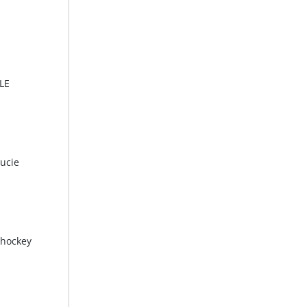
LE
Lucie
shockey