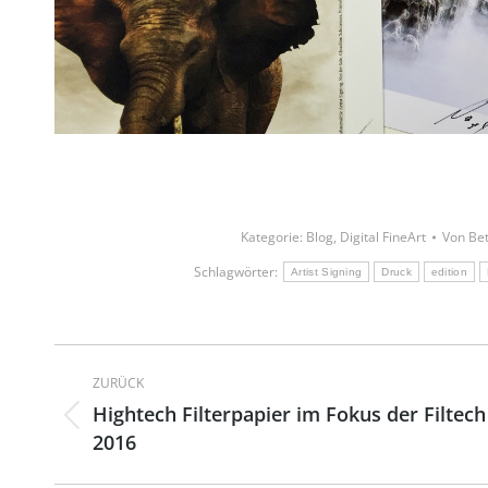
Kategorie:
Blog
,
Digital FineArt
Von
Bet
Schlagwörter:
Artist Signing
Druck
edition
Kommentarnavigation
ZURÜCK
Hightech Filterpapier im Fokus der Filtech
Vorheriger
2016
Beitrag: