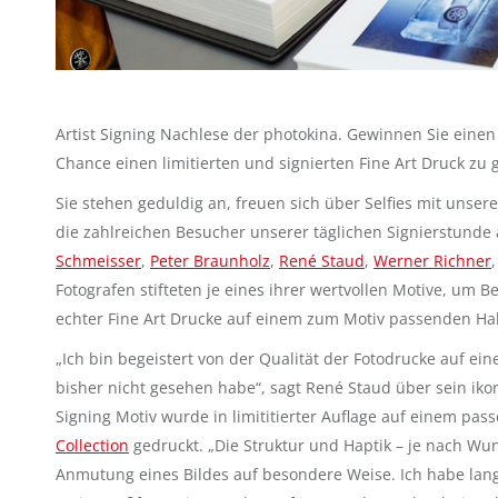
Artist Signing Nachlese der photokina. Gewinnen Sie einen s
Chance einen limitierten und signierten Fine Art Druck zu
Sie stehen geduldig an, freuen sich über Selfies mit unser
die zahlreichen Besucher unserer täglichen Signierstunde
Schmeisser
,
Peter Braunholz
,
René Staud
,
Werner Richner
Fotografen stifteten je eines ihrer wertvollen Motive, u
echter Fine Art Drucke auf einem zum Motiv passenden H
„Ich bin begeistert von der Qualität der Fotodrucke auf eine
bisher nicht gesehen habe“, sagt René Staud über sein ik
Signing Motiv wurde in limititierter Auflage auf einem p
Collection
gedruckt. „Die Struktur und Haptik – je nach Wuns
Anmutung eines Bildes auf besondere Weise. Ich habe lang