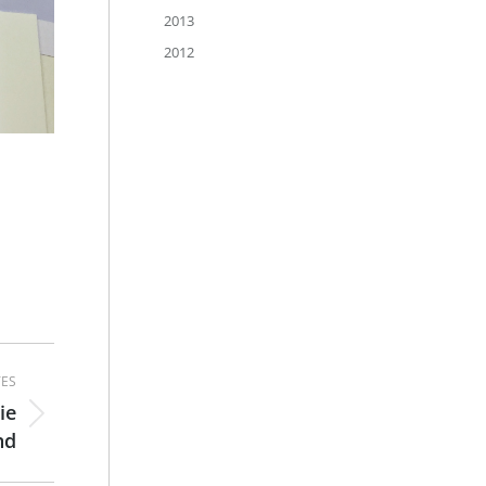
2013
2012
ES
ie
nd