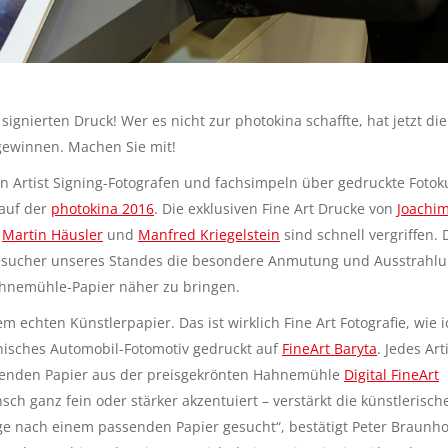
ignierten Druck! Wer es nicht zur photokina schaffte, hat jetzt die
 gewinnen. Machen Sie mit!
en Artist Signing-Fotografen und fachsimpeln über gedruckte Fotok
 auf der
photokina 2016
. Die exklusiven Fine Art Drucke von
Joachi
,
Martin Häusler
und
Manfred Kriegelstein
sind schnell vergriffen. 
m Besucher unseres Standes die besondere Anmutung und Ausstrahl
ahnemühle-Papier näher zu bringen.
m echten Künstlerpapier. Das ist wirklich Fine Art Fotografie, wie i
onisches Automobil-Fotomotiv gedruckt auf
FineArt Baryta
. Jedes Art
assenden Papier aus der preisgekrönten Hahnemühle
Digital FineArt
ch ganz fein oder stärker akzentuiert – verstärkt die künstlerisch
e nach einem passenden Papier gesucht“, bestätigt Peter Braunho