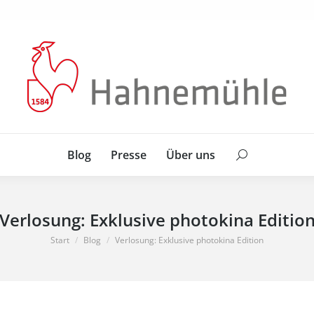
Blog
Presse
Über uns
Search:
Blog
Presse
Über uns
Search:
Verlosung: Exklusive photokina Editio
Sie befinden sich hier:
Start
Blog
Verlosung: Exklusive photokina Edition