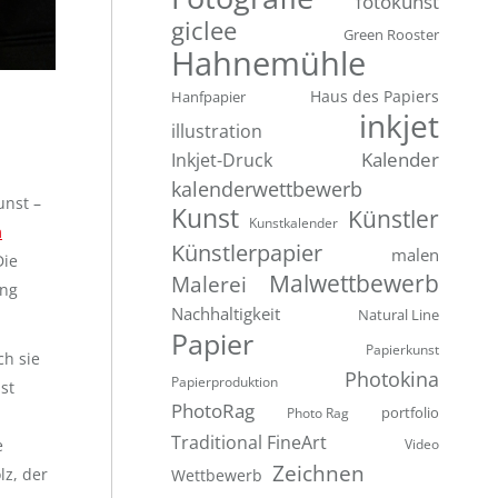
fotokunst
giclee
Green Rooster
Hahnemühle
Hanfpapier
Haus des Papiers
inkjet
illustration
Inkjet-Druck
Kalender
kalenderwettbewerb
unst –
Kunst
Künstler
Kunstkalender
m
Künstlerpapier
malen
Die
Malwettbewerb
Malerei
ung
Nachhaltigkeit
Natural Line
Papier
Papierkunst
ch sie
Photokina
Papierproduktion
ist
PhotoRag
portfolio
Photo Rag
Traditional FineArt
e
Video
Zeichnen
lz, der
Wettbewerb