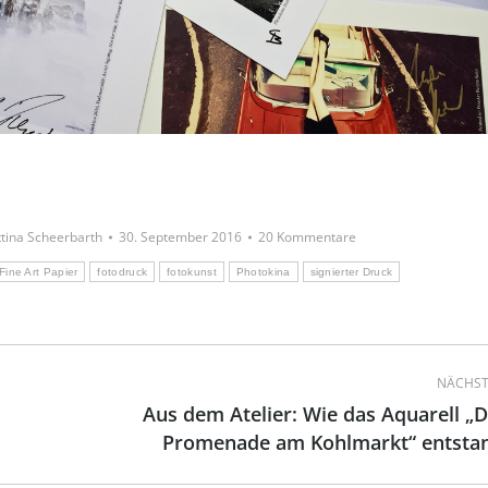
tina Scheerbarth
30. September 2016
20 Kommentare
Fine Art Papier
fotodruck
fotokunst
Photokina
signierter Druck
NÄCHST
Aus dem Atelier: Wie das Aquarell „D
Nächster
Promenade am Kohlmarkt“ entsta
Beitrag: