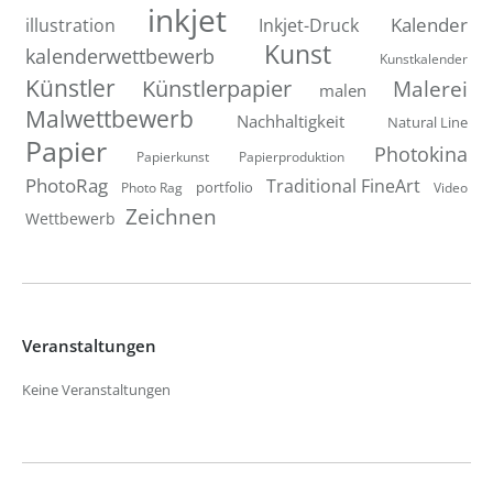
inkjet
Inkjet-Druck
Kalender
illustration
Kunst
kalenderwettbewerb
Kunstkalender
Künstler
Künstlerpapier
Malerei
malen
Malwettbewerb
Nachhaltigkeit
Natural Line
Papier
Photokina
Papierkunst
Papierproduktion
PhotoRag
Traditional FineArt
portfolio
Photo Rag
Video
Zeichnen
Wettbewerb
Veranstaltungen
Keine Veranstaltungen