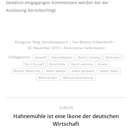
Deadline eingegangen Kommentare werden bei der
Auslosung berücksichtigt.
Kategorie:
Blog
,
Künstlerpapiere
Von
Bettina Scheerbarth
30. November 2018
Kommentar hinterlassen
Schlagwörter:
Aquarell
Aquarellpapier
Brush Lettering
Dekoration
Do-it-Yourself
Geschenke
Hand Lettering
kreativ
Modern Watercolor
selber basteln
selber gestalten
selber malen
Weihnachten
Weihnachtsverlosung
Kommentarnavigation
ZURÜCK
Hahnemühle ist eine Ikone der deutschen
Vorheriger
Wirtschaft
Beitrag: