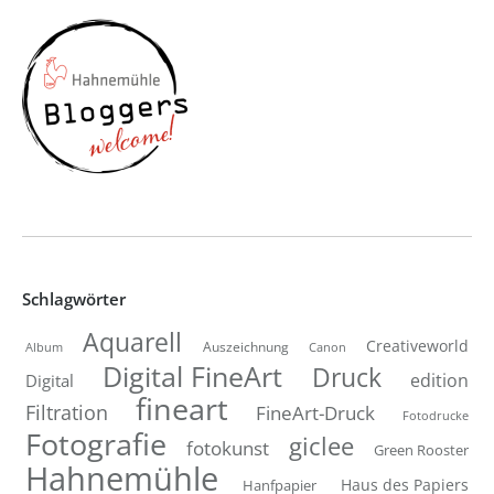
Schlagwörter
Aquarell
Creativeworld
Auszeichnung
Canon
Album
Digital FineArt
Druck
edition
Digital
fineart
Filtration
FineArt-Druck
Fotodrucke
Fotografie
giclee
fotokunst
Green Rooster
Hahnemühle
Hanfpapier
Haus des Papiers