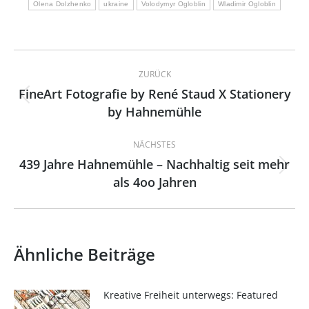
Olena Dolzhenko
ukraine
Volodymyr Ogloblin
Wladimir Ogloblin
Kommentarnavigation
ZURÜCK
FineArt Fotografie by René Staud X Stationery
Vorheriger
by Hahnemühle
Beitrag:
NÄCHSTES
439 Jahre Hahnemühle – Nachhaltig seit mehr
Nächster
als 4oo Jahren
Beitrag:
Ähnliche Beiträge
Kreative Freiheit unterwegs: Featured