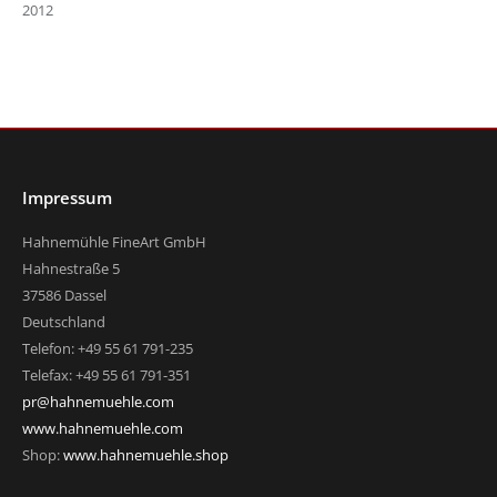
2012
Impressum
Hahnemühle FineArt GmbH
Hahnestraße 5
37586 Dassel
Deutschland
Telefon: +49 55 61 791-235
Telefax: +49 55 61 791-351
pr@hahnemuehle.com
www.hahnemuehle.com
Shop:
www.hahnemuehle.shop