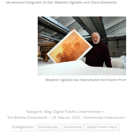
Ukrainische Fotografen im Exil: Wladimir Ogloblin und Olena Dolzhenko
Wladimir Ogloblin bei Hahnemühle mit FineArt Print
Kategorie:
Blog
,
Digital FineArt
,
Unternehmen
Von
Bettina Scheerbarth
24. Februar 2023
Kommentar hinterlassen
Schlagwörter:
Ausstellungen
Deutschland
Digital FineArt Papier