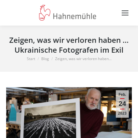
Zeigen, was wir verloren haben …
Ukrainische Fotografen im Exil
Sie befinden sich hier:
Start
Blog
Zeigen, was wir verloren haben…
Feb.
24
2023