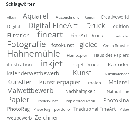
Schlagwörter
Aquarell
Creativeworld
Auszeichnung
Canon
Album
Digital FineArt
Druck
edition
Digital
fineart
Filtration
FineArt-Druck
Fotodrucke
Fotografie
giclee
fotokunst
Green Rooster
Hahnemühle
Hanfpapier
Haus des Papiers
inkjet
Inkjet-Druck
Kalender
illustration
Kunst
kalenderwettbewerb
Kunstkalender
Künstler
Künstlerpapier
Malerei
malen
Malwettbewerb
Nachhaltigkeit
Natural Line
Papier
Photokina
Papierkunst
Papierproduktion
PhotoRag
Traditional FineArt
portfolio
Photo Rag
Video
Zeichnen
Wettbewerb