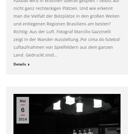
Fußball wird in Brasilien überall gespielt – selbst auf
nicht ganz rechteckigen Plätzen. Und wie erkennt
man die Vielfalt der Bolzplätze in den großen Weiten
und entlegenen Regionen Brasiliens am besten?
Richtig: Aus der Luft. Fotograf Marcílio Gazzinelli
zeigt in der Wander-Ausstellung ‚Por cima do futebol‘
Luftaufnahmen von Spielfeldern aus dem ganzen
Land. Gedruckt sind…
Details
Mai
6
2014