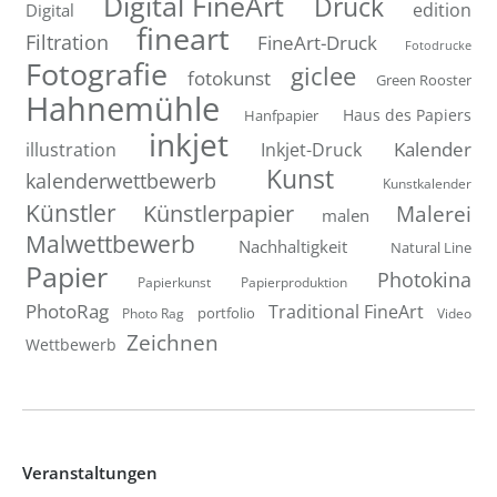
Digital FineArt
Druck
edition
Digital
fineart
Filtration
FineArt-Druck
Fotodrucke
Fotografie
giclee
fotokunst
Green Rooster
Hahnemühle
Hanfpapier
Haus des Papiers
inkjet
Inkjet-Druck
Kalender
illustration
Kunst
kalenderwettbewerb
Kunstkalender
Künstler
Künstlerpapier
Malerei
malen
Malwettbewerb
Nachhaltigkeit
Natural Line
Papier
Photokina
Papierkunst
Papierproduktion
PhotoRag
Traditional FineArt
portfolio
Photo Rag
Video
Zeichnen
Wettbewerb
Veranstaltungen