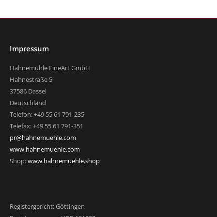
Impressum
Hahnemühle FineArt GmbH
Hahnestraße 5
37586 Dassel
Deutschland
Telefon: +49 55 61 791-235
Telefax: +49 55 61 791-351
pr@hahnemuehle.com
www.hahnemuehle.com
Shop:
www.hahnemuehle.shop
Registergericht: Göttingen