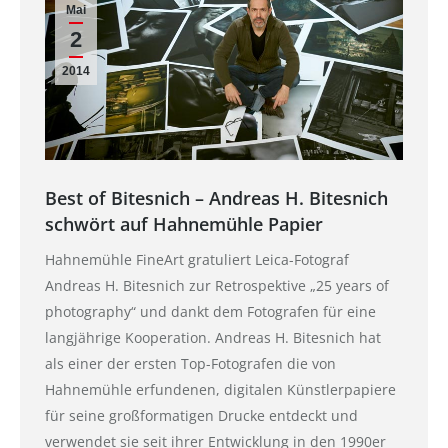
Mai
2
2014
Best of Bitesnich – Andreas H. Bitesnich
schwört auf Hahnemühle Papier
Hahnemühle FineArt gratuliert Leica-Fotograf
Andreas H. Bitesnich zur Retrospektive „25 years of
photography“ und dankt dem Fotografen für eine
langjährige Kooperation. Andreas H. Bitesnich hat
als einer der ersten Top-Fotografen die von
Hahnemühle erfundenen, digitalen Künstlerpapiere
für seine großformatigen Drucke entdeckt und
verwendet sie seit ihrer Entwicklung in den 1990er