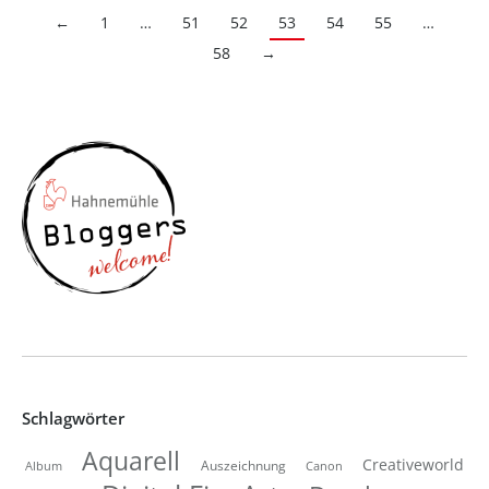
←
1
…
51
52
53
54
55
…
58
→
Schlagwörter
Aquarell
Creativeworld
Auszeichnung
Canon
Album