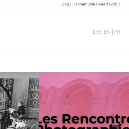
Blog | Hahnemühle FineArt GmbH
DE
|
EN
|
FR