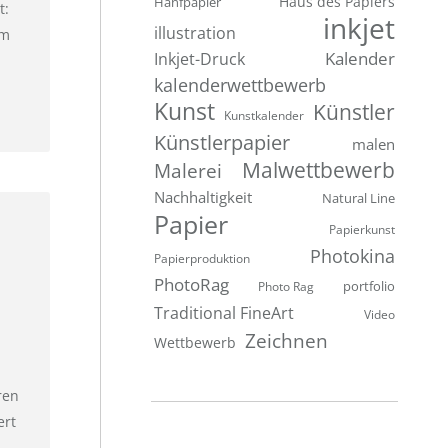
Hanfpapier
Haus des Papiers
t:
inkjet
illustration
im
Inkjet-Druck
Kalender
kalenderwettbewerb
Kunst
Künstler
Kunstkalender
Künstlerpapier
malen
Malwettbewerb
Malerei
Nachhaltigkeit
Natural Line
Papier
Papierkunst
Photokina
Papierproduktion
PhotoRag
portfolio
Photo Rag
Traditional FineArt
Video
Zeichnen
Wettbewerb
ren
ert