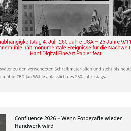
abhängigkeitstag 4. Juli: 250 Jahre USA – 25 Jahre 9/1
nemühle hält monumentale Ereignisse für die Nachwelt
Hanf Digital FineArt Papier fest
sväter zu den verwendeten Schreibmaterialien und steht bis heute
mühle CEO Jan Wölfle anlässlich des 250. Jahrestags...
Confluence 2026 – Wenn Fotografie wieder
Handwerk wird