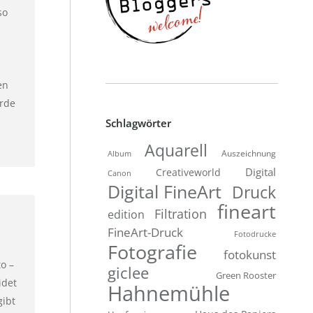
so
en
urde
Schlagwörter
Aquarell
Auszeichnung
Album
Digital
Creativeworld
Canon
Digital FineArt
Druck
fineart
Filtration
edition
FineArt-Druck
Fotodrucke
Fotografie
fotokunst
o –
giclee
Green Rooster
idet
Hahnemühle
gibt